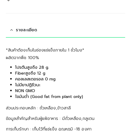
รายละเอียด
*สินค้าต้องเก็บในช่องแช่แข็งภายใน 1 ชั่วโมง*
ผลิตจากพืช 100%
โปรตีนสูงถึง 28 g.
Fiberสูงถึง 12 g
คอลเลสเตอรอล 0 mg
ไม่มียาปฏิชีวนะ
NON GMO
ไขมันต่ำ (Good fat from plant only)
ส่วนประกอบหลัก : ถั่วเหลือง,ข้าวสาลี
ข้อมูลสำคัญสำหรับผู้แพ้อาหาร : มีถั่วเหลือง,กลูเตน
การเก็บรักษา : เก็บไว้ที่แช่แข็ง อุณหภูมิ -18 องศา