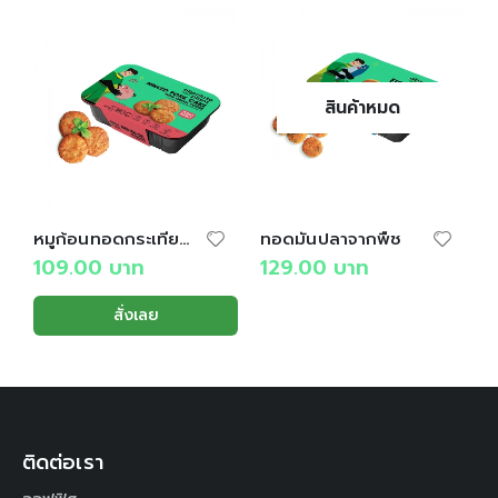
สินค้าหมด
หมูก้อนทอดกระเทียมจากพืช
ทอดมันปลาจากพืช
ห
109.00
บาท
129.00
บาท
สั่งเลย
ติดต่อเรา