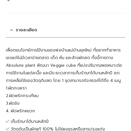
รายละเอียด
เพื่อตอบโจทย์การใข้งานของพ่อบ้านแม่บ้านยุคใหม่ ที่อยากทำอาหาร
เองแต่ไม่มีเวลาจ่ายตลาด เด็ด หั่น และล้างผักสด ทั้งนี้การทาง
Absolute plant พัฒนา Veggie cube ที่แบ่งปริมาณพอเหมาะต่อ
การใช้งานในแต่ละมื้อ และมีระยะเวลาการเก็บรักษาได้นานหลักปี ลด
การเหลือใช้ของวัตถุดิบสด โดย 1 ชุดสามารถรังสรรค์ได้ถึง 4 เมนู
1.ผัดกะเพรา
2.ผัดพริกกระเทียม
3.ผัดขิง
4. ผัดพริกหยวก
✅ เก็บรักษาได้นานหลักปี
✅️ วัตถุดิบเป็นผักแท้ 100% ไม่ใช่ผงชูรสหรือสารปรุงแต่ง